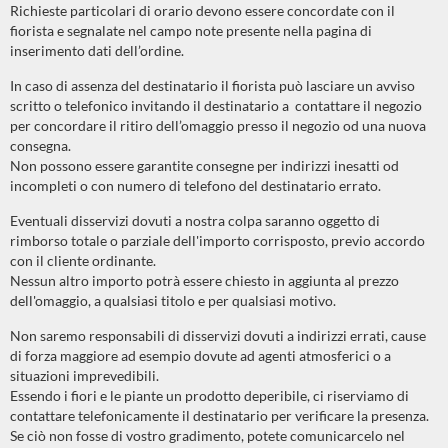
Richieste particolari di orario devono essere concordate con il
fiorista e segnalate nel campo note presente nella pagina di
inserimento dati dell’ordine.
In caso di assenza del destinatario il fiorista può lasciare un avviso
scritto o telefonico invitando il destinatario a contattare il negozio
per concordare il ritiro dell’omaggio presso il negozio od una nuova
consegna.
Non possono essere garantite consegne per indirizzi inesatti od
incompleti o con numero di telefono del destinatario errato.
Eventuali disservizi dovuti a nostra colpa saranno oggetto di
rimborso totale o parziale dell'importo corrisposto, previo accordo
con il cliente ordinante.
Nessun altro importo potrà essere chiesto in aggiunta al prezzo
dell'omaggio, a qualsiasi titolo e per qualsiasi motivo.
Non saremo responsabili di disservizi dovuti a indirizzi errati, cause
di forza maggiore ad esempio dovute ad agenti atmosferici o a
situazioni imprevedibili.
Essendo i fiori e le piante un prodotto deperibile, ci riserviamo di
contattare telefonicamente il destinatario per verificare la presenza.
Se ciò non fosse di vostro gradimento, potete comunicarcelo nel