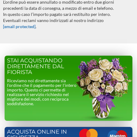
L'ordine può essere annullato o modificato entro due giorni
precedenti la data di consegna, a mezzo di email e telefono.
In questo caso l’importo pagato sarà restituito per intero.
Eventuali reclami vanno indirizzati al nostro indirizzo
[email protected]
.
STAI ACQUISTANDO
DIRETTAMENTE DAL
FIORISTA
Riceviamo noi direttamente sia
l’ordine che il pagamento per l’intero
importo. Questo ci permette di
realizzare il servizio richiesto nel
migliore dei modi, con reciproca
soddisfazione.
ACQUISTA ONLINE IN