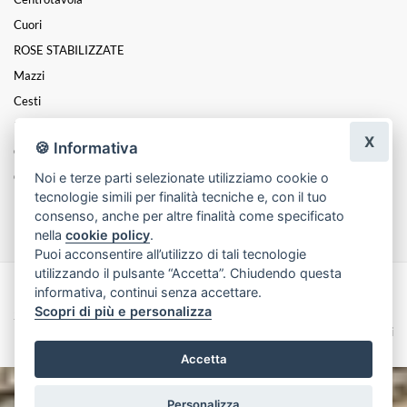
Cuori
ROSE STABILIZZATE
Mazzi
Cesti
Funebre
X
🍪 Informativa
Coroncine
Noi e terze parti selezionate utilizziamo cookie o
Composizioni
tecnologie simili per finalità tecniche e, con il tuo
FESTA DELLA MAMMA
consenso, anche per altre finalità come specificato
nella
cookie policy
.
Puoi acconsentire all’utilizzo di tali tecnologie
utilizzando il pulsante “Accetta”. Chiudendo questa
informativa, continui senza accettare.
Made with
by
Infoser.it
-
Realizzazione Siti ecommerce per Fioristi
- ©
Scopri di più e personalizza
2026
Privacy Policy
Cookie Policy
Termini e Condizioni
Accetta
Personalizza