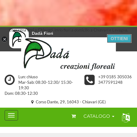
Consegna fiori a Chiavari, invio fiori a domicilio a Chiavari e Lavagna.
Dadà Fiori
OTTIENI
Dada' Federico
GRATUITA - Scarica da Google Play
Lun: chiuso
+39 0185 305036
Mar-Sab: 08:30-12:30/ 15:30-
3477591248
19:30
Dom: 08:30-12:30
Corso Dante, 29, 16043 - Chiavari (GE)
CATALOGO