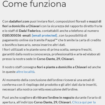
Come funziona
Con
dadafiori.com
puoi inviare fiori, composizioni floreali e
mazzi di
fiori a domicilio a Chiavari
con la sicurezza del rapporto diretto fra te
e lo staff di
Dada' Federico
, contattabili anche a telefono al numero
0185305036 email:
[email protected]
, con la possibilità di
pagamento online sia tramite Paypal™ che tramite la carta di credito
o bonifico bancario, senza inserire altri dati.
I fiori utilizzati e le piante sono di prima scelta, sempre freschi,
garantiti dalla nostra conoscenza, professionalità e arte ed elaborati
presso la nostra sede in
Corso Dante, 29, Chiavari.
Il nostro staff consegna
fiori e piante a domicilio a Chiavari
ed anche
in queste
altre località
.
Al momento della conclusione dell’ordine riceverai una email di
conferma con il riepilogo del prodotto e gli altri dati da te inseriti,
necessari alla nostra corretta esecuzione dell’ordine.
Puoi anche scegliere
di ritirare l’ordine in negozio
durante l’orario di
apertura, all’indirizzo
Corso Dante, 29, Chiavari.
Clicca qui per la