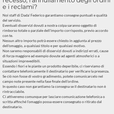
recesso, l’annullamento degli ordini
e i reclami?
Noi staff di Dada' Federico garantiamo consegne puntuali e qualità
del servizio.
Eventuali disservizi dovuti a nostra colpa saranno oggetto di
rimborso totale o parziale dell'importo corrisposto, previo accordo
con te.
Nessun altro importo potrà essere chiesto in aggiunta al prezzo
dell'omaggio, a qualsiasi titolo e per qualsiasi motivo.
Non saremo responsabili di disservizi dovuti a indirizzi errati, cause
di forza maggiore ad esempio dovute ad agenti atmosferici o a
situazioni imprevedibili.
Essendo i fiori e le piante un prodotto deperibile, ci riserviamo di
contattare telefonicamente il destinatario per verificare la presenza.
Se ciò non fosse di vostro gradimento, potete comunicarcelo nel
campo note presente nella fase finale dell’ordine.
In questo caso non garantiamo la consegna se il destinatario non è
rintracciabile.
Ci attiveremo comunque per lasciare comunicazione telefonica o
scritta affinché l’omaggio possa essere consegnato o ritirato dal
destinatario.