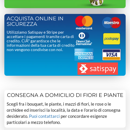
ACQUISTA ONLINE IN
SICUREZZA
Utilizziamo Satispay e Stripe per
accettare i pagamenti tramite carta di
credito. CiÃ² garantisce che le
informazioni della tua carta di credito
non vengono condivise con noi.
CONSEGNA A DOMICILIO DI FIORI E PIANTE
Scegli fra i bouquet, le piante, i mazzi di fiori, le rose o le
orchidee ed inserisci la località, la data e l’orario di consegna
desiderato.
Puoi contattarci
per concordare esigenze
particolari a mezzo telefono.