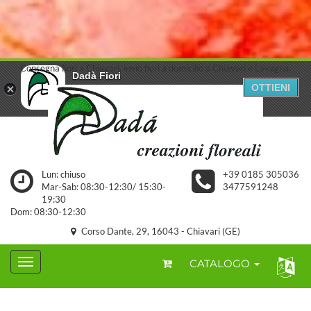
Consegna fiori a Chiavari, invio fiori a domicilio a Chiavari e Lavagna.
Dadà Fiori
OTTIENI
Dada' Federico
GRATUITA - Scarica da Google Play
Lun: chiuso
+39 0185 305036
Mar-Sab: 08:30-12:30/ 15:30-
3477591248
19:30
Dom: 08:30-12:30
Corso Dante, 29, 16043 - Chiavari (GE)
CATALOGO