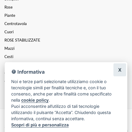
Rose
Piante
Centrotavola
Cuori
ROSE STABILIZZATE
Mazzi
Cesti
Funebre
X
🍪 Informativa
Coroncine
Noi e terze parti selezionate utilizziamo cookie o
Composizioni
tecnologie simili per finalità tecniche e, con il tuo
FESTA DELLA MAMMA
consenso, anche per altre finalità come specificato
nella
cookie policy
.
Puoi acconsentire all’utilizzo di tali tecnologie
utilizzando il pulsante “Accetta”. Chiudendo questa
informativa, continui senza accettare.
Made with
by
Infoser.it
-
Realizzazione Siti ecommerce per Fioristi
- ©
Scopri di più e personalizza
2026
Privacy Policy
Cookie Policy
Termini e Condizioni