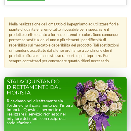
Nella realizzazione dell´omaggio ci impegniamo ad utilizzare fiori e
piante di qualità e faremo tutto il possibile per rispecchiare il
prodotto scelto quanto a forma, contenuti e colori. Sono comunque
permesse sostituzioni di uno o più elementi per difficoltà di
reperibilità sul mercato e deperibilità del prodotto. Tali sostituzioni
si intendono accettate dal cliente ordinante a condizione che il
prodotto offra almeno lo stesso rapporto qualità/prezzo. Puoi
sempre contattarci per concordare quanto ritieni necessario.
STAI ACQUISTANDO
DIRETTAMENTE DAL
FIORISTA
Riceviamo noi direttamente sia
l’ordine che il pagamento per l’intero
importo. Questo ci permette di
realizzare il servizio richiesto nel
migliore dei modi, con reciproca
soddisfazione.